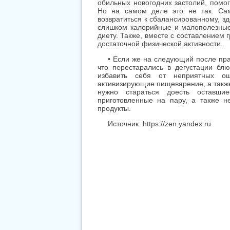
обильных новогодних застолий, помо
Но на самом деле это не так. Са
возвратиться к сбалансированному, з
слишком калорийные и малополезные 
диету. Также, вместе с составлением 
достаточной физической активности.
• Если же на следующий после пра
что перестарались в дегустации бл
избавить себя от неприятных ощ
активизирующие пищеварение, а также
нужно стараться доесть оставш
приготовленные на пару, а также 
продукты.
Источник: https://zen.yandex.ru