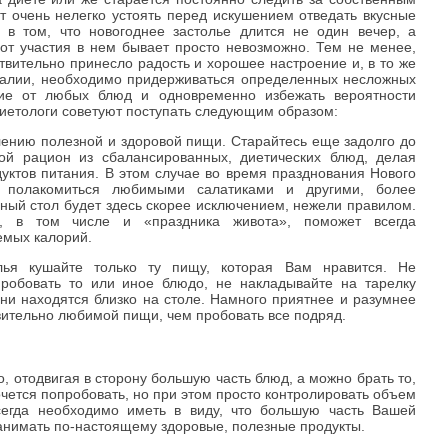
т очень нелегко устоять перед искушением отведать вкусные
 в том, что новогоднее застолье длится не один вечер, а
 от участия в нем бывает просто невозможно. Тем не менее,
твительно принесло радость и хорошее настроение и, в то же
талии, необходимо придерживаться определенных несложных
ие от любых блюд и одновременно избежать вероятности
диетологи советуют поступать следующим образом:
блению полезной и здоровой пищи. Старайтесь еще задолго до
вой рацион из сбалансированных, диетических блюд, делая
уктов питания. В этом случае во время празднования Нового
 полакомиться любимыми салатиками и другими, более
ный стол будет здесь скорее исключением, нежели правилом.
, в том числе и «праздника живота», поможет всегда
емых калорий.
лья кушайте только ту пищу, которая Вам нравится. Не
пробовать то или иное блюдо, не накладывайте на тарелку
они находятся близко на столе. Намного приятнее и разумнее
твительно любимой пищи, чем пробовать все подряд.
о, отодвигая в сторону большую часть блюд, а можно брать то,
очется попробовать, но при этом просто контролировать объем
сегда необходимо иметь в виду, что большую часть Вашей
анимать по-настоящему здоровые, полезные продукты.