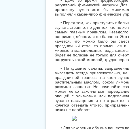
• Даже во время предновогодне
регулярной физической нагрузки. Для
организму нужна хотя бы минимал
выполняли какие-либо физические упр
• Перед тем, как приступить к боль
звучать странно, но для тех, кто не х
самым главным правилом. Незадолго 
например, яблок или же бананов. Это с
кажется, что можно было бы съес
праздничный стол, то примешься в
жирные и малополезные, ведь кажется,
будет не полезен не только для очер
нагружать такой тяжелой, труднопере
• Не кушайте салаты, заправленн
выглядеть всегда привлекательно, не
праздничной трапезы на стол лучш
растительным маслом, соком лимон
разжигать аппетит. Не начинайте св
может легко закончиться переедан
овощей с оливковым или подсолнечн
чувство насыщения и не отразятся 
хочется отведать что-то, приправле
никак не наоборот.
• Для ускорения обмена веществ во