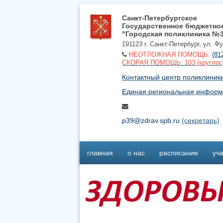
Санкт-Петербургское
Государственное бюджетно
"Городская поликлиника №
191123 г. Санкт-Петербург, ул. Ф
НЕОТЛОЖНАЯ ПОМОЩЬ:
(81
СКОРАЯ ПОМОЩЬ: 103 (круглос
Контактный центр поликлиники 
Единая региональная информ
p39@zdrav.spb.ru
(секретарь)
главная
о нас
расписание
уча