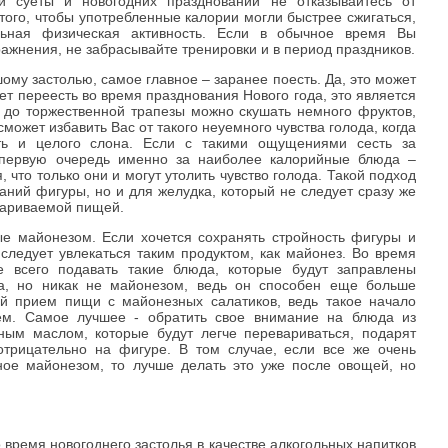
й суеты и новогодних празднований не отказывайтесь от
 того, чтобы употребленные калории могли быстрее сжигаться,
ьная физическая активность. Если в обычное время Вы
ажнения, не забрасывайте тренировки и в период праздников.
шому застолью, самое главное – заранее поесть. Да, это может
очет переесть во время празднования Нового года, это является
до торжественной трапезы можно скушать немного фруктов,
может избавить Вас от такого неуемного чувства голода, когда
ть и целого слона. Если с такими ощущениями сесть за
 первую очередь именно за наиболее калорийные блюда –
 что только они и могут утолить чувство голода. Такой подход
таний фигуры, но и для желудка, который не следует сразу же
вариваемой пищей.
ые майонезом. Если хочется сохранять стройность фигуры и
 следует увлекаться таким продуктом, как майонез. Во время
е всего подавать такие блюда, которые будут заправлены
а, но никак не майонезом, ведь он способен еще больше
ой прием пищи с майонезных салатиков, ведь такое начало
ием. Самое лучшее - обратить свое внимание на блюда из
ым маслом, которые будут легче перевариваться, подарят
отрицательно на фигуре. В том случае, если все же очень
нное майонезом, то лучше делать это уже после овощей, но
 время новогоднего застолья в качестве алкогольных напитков