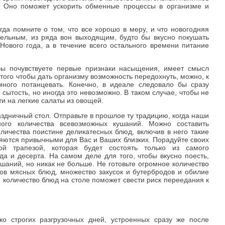
. Оно поможет ускорить обменные процессы в организме и
гда помните о том, что все хорошо в меру, и что новогодняя
тельным, из ряда вон выходящим, будто бы вкусно покушать
ового года, а в течение всего остального времени питание
ы почувствуете первые признаки насыщения, имеет смысл
 того чтобы дать организму возможность передохнуть, можно, к
много потанцевать. Конечно, в идеале следовало бы сразу
я сытость, но иногда это невозможно. В таком случае, чтобы не
ти на легкие салаты из овощей.
здничный стол. Отправьте в прошлое ту традицию, когда наши
ого количества всевозможных кушаний. Можно составить
личества поистине деликатесных блюд, включив в него такие
яются привычными для Вас и Ваших близких. Порадуйте своих
ой трапезой, которая будет состоять только из самого
да и десерта. На самом деле для того, чтобы вкусно поесть,
ушаний, но никак не больше. Не готовьте огромное количество
дов мясных блюд, множество закусок и бутербродов и обилие
е количество блюд на столе поможет свести риск переедания к
ко строгих разгрузочных дней, устроенных сразу же после