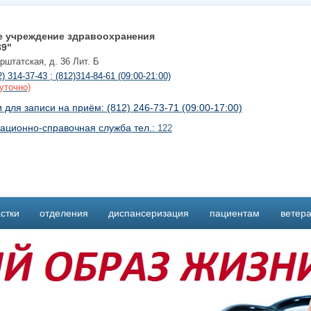
е учреждение здравоохранения
39"
урштатская, д. 36 Лит. Б
2) 314-37-43 ; (812)314-84-61 (09:00-21:00)
уточно)
для записи на приём: (812) 246-73-71 (09:00-17:00)
ационно-справочная служба тел.:
122
стки
отделения
диспансеризация
пациентам
ветер