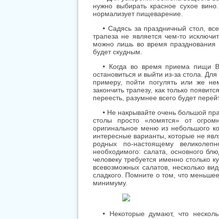
нужно выбирать красное сухое вино
нормализует пищеварение.
• Садясь за праздничный стол, все
трапеза не является чем-то исключи
можно лишь во время празднования Н
будет скудным.
• Когда во время приема пищи В
остановиться и выйти из-за стола. Для
примеру, пойти погулять или же не
закончить трапезу, как только появитс
переесть, разумнее всего будет перей
• Не накрывайте очень большой пра
столы просто «ломятся» от огромн
оригинальное меню из небольшого ко
интересные варианты, которые не явл
родных по-настоящему великолепн
необходимого: салата, основного блю
человеку требуется именно столько к
всевозможных салатов, несколько ви
сладкого. Помните о том, что меньше
минимуму.
• Некоторые думают, что несколь