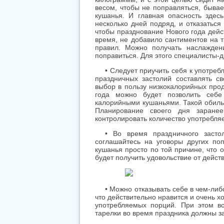
весом, чтобы не поправляться, бывае
кушанья. И главная опасность здесь
несколько дней подряд, и отказаться
чтобы празднование Нового года дейс
время, не добавило сантиментов на 
правил. Можно получать наслажден
поправиться. Для этого специалисты-
• Следует приучить себя к употре
праздничных застолий составлять с
выбор в пользу низкокалорийных прод
года можно будет позволить себе
калорийными кушаньями. Такой обиль
Планирование своего дня заранее
контролировать количество употребля
• Во время праздничного засто
соглашайтесь на уговоры других по
кушанья просто по той причине, что 
будет получить удовольствие от дейс
• Можно отказывать себе в чем-либ
что действительно нравится и очень х
употребляемых порций. При этом в
тарелки во время праздника должны з