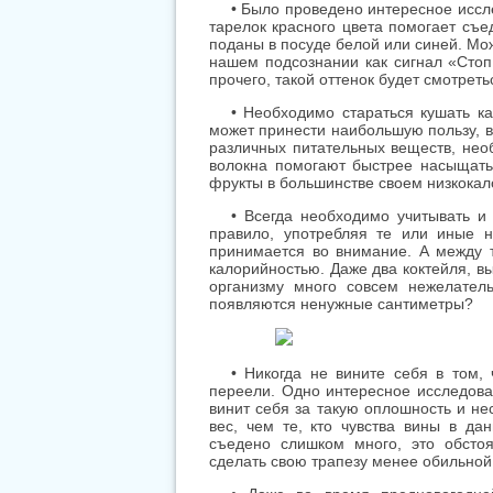
• Было проведено интересное иссле
тарелок красного цвета помогает съе
поданы в посуде белой или синей. Мо
нашем подсознании как сигнал «Стоп
прочего, такой оттенок будет смотрет
• Необходимо стараться кушать к
может принести наибольшую пользу, 
различных питательных веществ, нео
волокна помогают быстрее насыщать
фрукты в большинстве своем низкока
• Всегда необходимо учитывать и
правило, употребляя те или иные н
принимается во внимание. А между т
калорийностью. Даже два коктейля, в
организму много совсем нежелатель
появляются ненужные сантиметры?
• Никогда не вините себя в том,
переели. Одно интересное исследован
винит себя за такую оплошность и не
вес, чем те, кто чувства вины в да
съедено слишком много, это обсто
сделать свою трапезу менее обильной