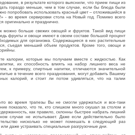
дование, в результате которого выяснили, что прием пищи из
дать гораздо меньше, чем в том случае, если бы блюда были
жно попробовать использовать красный цвет – отложившийся в
!» - во время сервировки стола на Новый год. Помимо всего
ься оригинально и празднично.
ак можно больше свежих овощей и фруктов. Такой вид пищи
ведь фрукты и овощи имеют в своем составе большой процент
бходимых для организма. Содержащиеся в них растительные
ся, съедая меньший объем продуктов. Кроме того, овощи и
лорийны.
 те калории, которые мы получаем вместе с жидкостью. Как
апитки, их способность влиять на набор лишнего веса не
ем, к примеру, спиртные напитки, отличаются значительной
ыпитые в течение всего празднования, могут добавить Вашему
ных калорий, и стоит ли потом удивляться, что на талии
 что во время трапезы Вы не смогли удержаться и все-таки
ие показало, что те, кто слишком много скушал за столом и
сдержанность, как правило, склонны быстрее набрать лишний
нном случае не испытывает. Даже если действительно было
ятельство нисколько не может помешать в следующий раз
 или даже устраивать специальные разгрузочные дни.