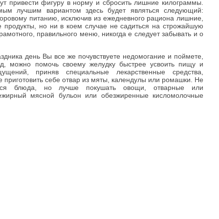
гут привести фигуру в норму и сбросить лишние килограммы.
мым лучшим вариантом здесь будет являться следующий:
доровому питанию, исключив из ежедневного рациона лишние,
продукты, но ни в коем случае не садиться на строжайшую
грамотного, правильного меню, никогда е следует забывать и о
здника день Вы все же почувствуете недомогание и поймете,
юд, можно помочь своему желудку быстрее усвоить пищу и
ущений, приняв специальные лекарственные средства,
 приготовить себе отвар из мяты, календулы или ромашки. Не
иеся блюда, но лучше покушать овощи, отварные или
нежирный мясной бульон или обезжиренные кисломолочные