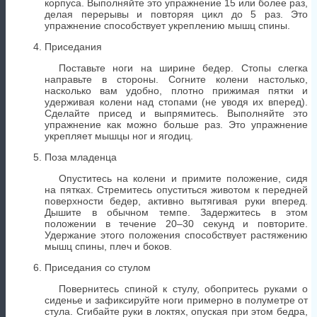
корпуса. Выполняйте это упражнение 15 или более раз,
делая перерывы и повторяя цикл до 5 раз. Это
упражнение способствует укреплению мышц спины.
Приседания
Поставьте ноги на ширине бедер. Стопы слегка
направьте в стороны. Согните колени настолько,
насколько вам удобно, плотно прижимая пятки и
удерживая колени над стопами (не уводя их вперед).
Сделайте присед и выпрямитесь. Выполняйте это
упражнение как можно больше раз. Это упражнение
укрепляет мышцы ног и ягодиц.
Поза младенца
Опуститесь на колени и примите положение, сидя
на пятках. Стремитесь опуститься животом к передней
поверхности бедер, активно вытягивая руки вперед.
Дышите в обычном темпе. Задержитесь в этом
положении в течение 20–30 секунд и повторите.
Удержание этого положения способствует растяжению
мышц спины, плеч и боков.
Приседания со стулом
Повернитесь спиной к стулу, обопритесь руками о
сиденье и зафиксируйте ноги примерно в полуметре от
стула. Сгибайте руки в локтях, опуская при этом бедра,