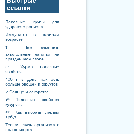
алкогольные напитки на
праздничном столе
🍊 Хурма: полезные
свойства
400 г в день: как есть
больше овощей и фруктов
☀Солнце и лекарства
🌽Полезные свойства
кукурузы
🍉 Как выбрать спелый
арбуз.
Тесная связь организма с
полостью рта
Родинки: простое решение
непростого вопроса
❓Почему важно проходить
диспансеризацию.
Уход за кожей в холодное
время.
Как совместить рабочий
график и физические
нагрузки?