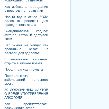
Бег зимой на улице: как
правильно бегать с
пользой для здоровья
5 вариантов активного
отдыха в зимнее время
Профилактика инсульта
Профилактика
заболеваний головного
мозга
30 ДОКАЗАННЫХ ФАКТОВ
О ВРЕДЕ УПОТРЕБЛЕНИЯ
АЛКОГОЛЯ
Как препятствовать
разрушению зубов
Ходьба, как физическая
активность. Польза для
здоровья.
Утренняя зарядка - с чего
начать, комплекс
упражнений
Самообследование —
своевременное выявление
рака молочной железы