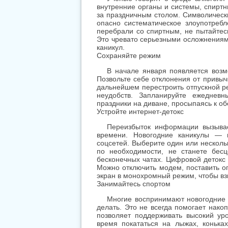
неудобств. Запланируйте ежедневн
праздники на диване, просыпаясь к о
Устройте интернет-детокс
Переизбыток информации вызывае
времени. Новогодние каникулы — 
соцсетей. Выберите один или несколь
по необходимости, не станете бес
бесконечных чатах. Цифровой детокс
Можно отключить модем, поставить о
экран в монохромный режим, чтобы взг
Занимайтесь спортом
Многие воспринимают новогодние к
делать. Это не всегда помогает нако
позволяет поддерживать высокий ур
время покататься на лыжах, конька
уезжали на работу в утренней темнот
при свете дня доставит массу удоволь
зале или дома по приложениям. Кор
друзьями помогут сохранить тело в то
Больше гуляйте
Самая простая физическая активно
остается время, то новогодняя неделя
в лесу. Главное правило — одеваться
чаем, чтобы прогулка была максимал
города или в тишине заснеженных д