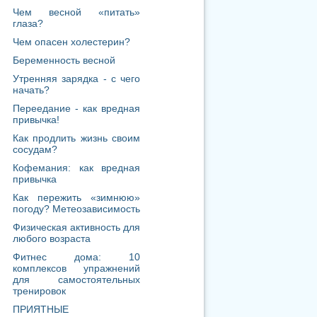
Как продлить жизнь своим
сосудам?
Кофемания: как вредная
привычка
Как пережить «зимнюю»
погоду? Метеозависимость
Физическая активность для
любого возраста
Фитнес дома: 10
комплексов упражнений
для самостоятельных
тренировок
ПРИЯТНЫЕ
ВОСПОМИНАНИЯ – КЛЮЧ
К ЗДОРОВЬЮ
МОТИВАЦИЯ: КАК
СФОРМИРОВАТЬ
ПРИВЫЧКИ ЗДОРОВОГО
ОБРАЗА ЖИЗНИ?
УДАЛЕННАЯ РАБОТА И
ЗОЖ: КАК СОХРАНИТЬ
ПРОДУКТИВНОСТЬ И
ЗДОРОВЬЕ?