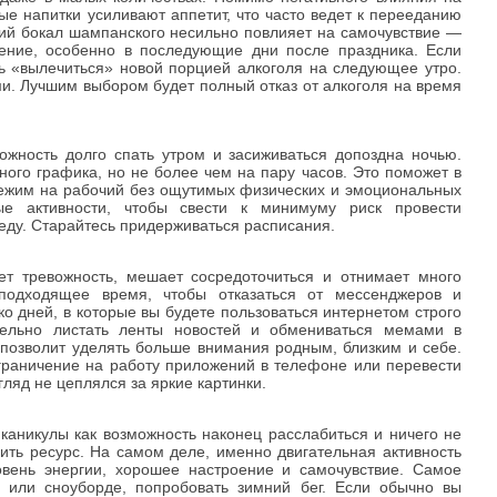
ые активности, чтобы свести к минимуму риск провести
беду. Старайтесь придерживаться расписания.
т тревожность, мешает сосредоточиться и отнимает много
подходящее время, чтобы отказаться от мессенджеров и
ко дней, в которые вы будете пользоваться интернетом строго
цельно листать ленты новостей и обмениваться мемами в
 позволит уделять больше внимания родным, близким и себе.
граничение на работу приложений в телефоне или перевести
ляд не цеплялся за яркие картинки.
аникулы как возможность наконец расслабиться и ничего не
пить ресурс. На самом деле, именно двигательная активность
овень энергии, хорошее настроение и самочувствие. Самое
х или сноуборде, попробовать зимний бег. Если обычно вы
е и возвращались поздним вечером, то спорт на улице зимой
ствия. Не хотите мерзнуть — ходите в бассейн, занимайтесь в
откая утренняя зарядка и танцы на новогодней встрече с
нусе, несмотря на обилие не всегда здоровой еды.
сть — обычная ходьба. И если в рабочем ритме на нее редко
 как раз подходит для долгих прогулок по улицам, в парке или
 по погоде. Можно взять с собой перекус и термос с горячим
ьно комфортной. Пройдитесь по центру украшенного огнями
еревьев за его пределами. Это поможет разогнать кровь и