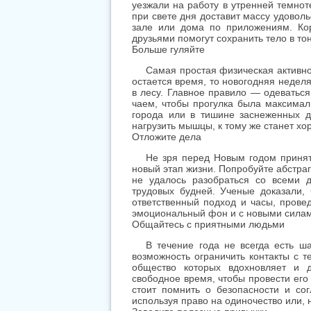
нагрузить мышцы, к тому же станет х
Отложите дела
Не зря перед Новым годом принято
новый этап жизни. Попробуйте абстраг
не удалось разобраться со всеми 
трудовых будней. Ученые доказали,
ответственный подход и часы, прове
эмоциональный фон и с новыми силами
Общайтесь с приятными людьми
В течение года не всегда есть ш
возможность ограничить контакты с т
общество которых вдохновляет и 
свободное время, чтобы провести его 
стоит помнить о безопасности и сог
используя право на одиночество или, 
Заведите полезные привычки
Новая жизнь с начала года требу
цели, разбейте их на этапы и начина
всегда проще сделать во время от
небольшие вечерние тренировки, 
музыкальном инструменте, научиться
для внедрения полезных привычек.
придерживаться правил в течение всег