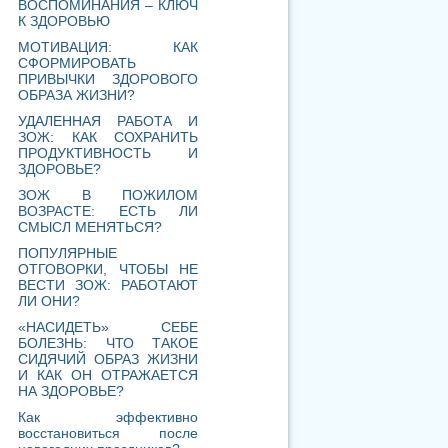
ЗОЖ В ПОЖИЛОМ
ВОЗРАСТЕ: ЕСТЬ ЛИ
СМЫСЛ МЕНЯТЬСЯ?
ПОПУЛЯРНЫЕ
ОТГОВОРКИ, ЧТОБЫ НЕ
ВЕСТИ ЗОЖ: РАБОТАЮТ
ЛИ ОНИ?
«НАСИДЕТЬ» СЕБЕ
БОЛЕЗНЬ: ЧТО ТАКОЕ
СИДЯЧИЙ ОБРАЗ ЖИЗНИ
И КАК ОН ОТРАЖАЕТСЯ
НА ЗДОРОВЬЕ?
Как эффективно
восстановиться после
новогодних праздников?
Как избежать переедания
в новогодние праздники
Новый год в стиле ЗОЖ:
полезные рецепты для
праздничного стола
Скандинавская ходьба:
фитнес, который доступен
всем