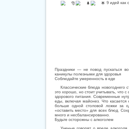
Праздники — не повод пускаться во
каникулы полезными для здоровья
Соблюдайте умеренность в еде
Классические блюда новогоднего 
это хорошо, но стоит учитывать, что 
здорового питания. Современные нутр
еды, включая майонез. Что касается
больше одной столовой ложки за о
«оставить место» для всех блюд. Сох
много и несбалансированно.
Будьте осторожны с алкоголем
Ученые говорят о вреде алкоголя
внутренние органы и системы, спиртн
за праздничным столом. Символическ
опасно систематическое злоупотреб
перебрали со спиртным, не пытайтес
Это чревато серьезными осложнениям
каникул.
Сохраняйте режим
В начале января появляется возм
Позвольте себе отклонения от привыч
дальнейшем перестроить отпускной р