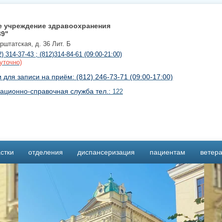
е учреждение здравоохранения
39"
урштатская, д. 36 Лит. Б
2) 314-37-43 ; (812)314-84-61 (09:00-21:00)
уточно)
для записи на приём: (812) 246-73-71 (09:00-17:00)
ационно-справочная служба тел.:
122
стки
отделения
диспансеризация
пациентам
ветер