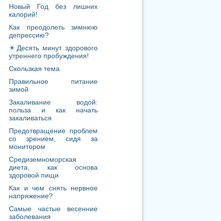
зимой
Закаливание водой:
польза и как начать
закаливаться
Предотвращение проблем
со зрением, сидя за
монитором
Средиземноморская
диета, как основа
здоровой пищи
Как и чем снять нервное
напряжение?
Самые частые весенние
заболевания
Чем весной «питать»
глаза?
Чем опасен холестерин?
Беременность весной
Утренняя зарядка - с чего
начать?
Переедание - как вредная
привычка!