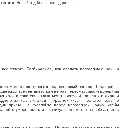
 все тяжкие. Разбираемся, как сделать новогоднюю ночь и
стола можно адаптировать под здоровый рацион. Традиции —
с советских времен диетологи не раз пересматривали принципы
ициологи советуют отказаться от тяжелой, жареной и жирной
 одного из главных блюд — красной икры — ее стоит есть не
дин прием. Не голодайте перед новогодней ночью, чтобы
раняйте умеренность и в каникулы, несмотря на соблазн есть
 даже в малых количествах. Помимо негативного влияния на
ые напитки усиливают аппетит, что часто ведет к перееданию
ий бокал шампанского несильно повлияет на самочувствие —
ление, особенно в последующие дни после праздника. Если
ь «вылечиться» новой порцией алкоголя на следующее утро.
и. Лучшим выбором будет полный отказ от алкоголя на время
ожность долго спать утром и засиживаться допоздна ночью.
ного графика, но не более чем на пару часов. Это поможет в
ежим на рабочий без ощутимых физических и эмоциональных