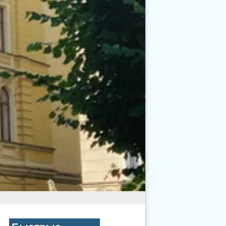
Быстрые
ссылки
Полезные крупы для
здорового рациона
Иммунитет в пожилом
возрасте
❓ Чем заменить