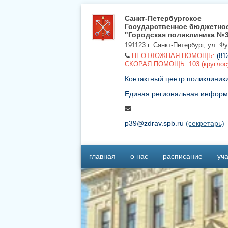
Санкт-Петербургское
Государственное бюджетно
"Городская поликлиника №
191123 г. Санкт-Петербург, ул. Ф
НЕОТЛОЖНАЯ ПОМОЩЬ:
(81
СКОРАЯ ПОМОЩЬ: 103 (круглос
Контактный центр поликлиники 
Единая региональная информ
p39@zdrav.spb.ru
(секретарь)
главная
о нас
расписание
уча