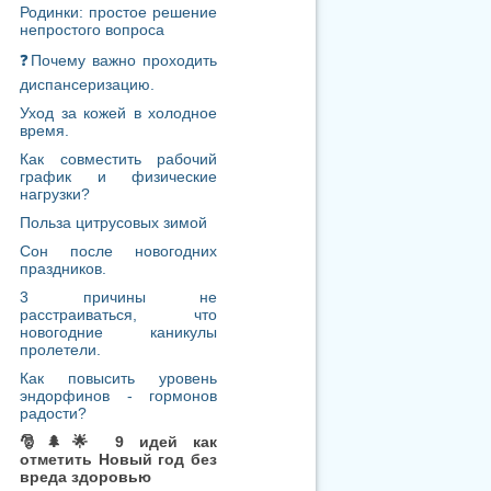
Польза цитрусовых зимой
Сон после новогодних
праздников.
3 причины не
расстраиваться, что
новогодние каникулы
пролетели.
Как повысить уровень
эндорфинов - гормонов
радости?
🎅🌲🌟 9 идей как
отметить Новый год без
вреда здоровью
Новый Год без лишних
калорий!
Как преодолеть зимнюю
депрессию?
☀Десять минут здорового
утреннего пробуждения!
Скользкая тема
Правильное питание