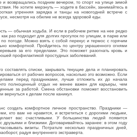
орошей профилактикой простудных заболеваний.
 составлять списки, закрывать текущие дела и планировать
ироваться от рабочих вопросов, насколько это возможно. Если
делами перед праздниками, лучше отложить их до начала
 что полноценный отдых не менее важен для карьеры, чем
денные за работой. Смена обстановки поможет восстановить
 вернуться к делам после каникул.
анс создать комфортное личное пространство. Праздники —
еми, кто вам не нравится, и встретиться с дорогими людьми,
делает вас счастливыми. У большинства людей появится
с друзьями и близкими. Договаривайтесь заранее: в этом году
ласовывать визиты. Потратьте несколько праздничных дней,
наоборот, радуя внутреннего экстраверта.
ет постепенной перестройки привычных действий. Наметьте
йте внедрять необходимые правила в ежедневную рутину. Это
пуска. Давно хотели попробовать утренние медитации или
уделять час изучению иностранного языка или игре на
 сортировать мусор — новогодняя неделя идеально подходит
 С началом будних дней вам будет проще закрепить их и
о года.