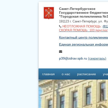
Санкт-Петербургское
Государственное бюджетно
"Городская поликлиника №
191123 г. Санкт-Петербург, ул. Ф
НЕОТЛОЖНАЯ ПОМОЩЬ:
(81
СКОРАЯ ПОМОЩЬ: 103 (круглос
Контактный центр поликлиники 
Единая региональная информ
p39@zdrav.spb.ru
(секретарь)
главная
о нас
расписание
уча