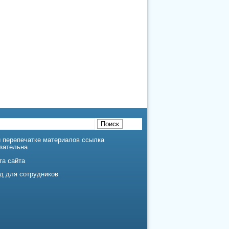
 перепечатке материалов ссылка
зательна
та сайта
д для сотрудников