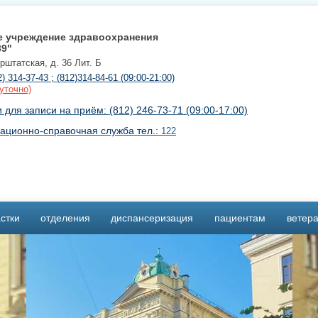
е учреждение здравоохранения
39"
урштатская, д. 36 Лит. Б
2) 314-37-43 ; (812)314-84-61 (09:00-21:00)
уточно)
для записи на приём: (812) 246-73-71 (09:00-17:00)
ационно-справочная служба тел.:
122
стки
отделения
диспансеризация
пациентам
ветер