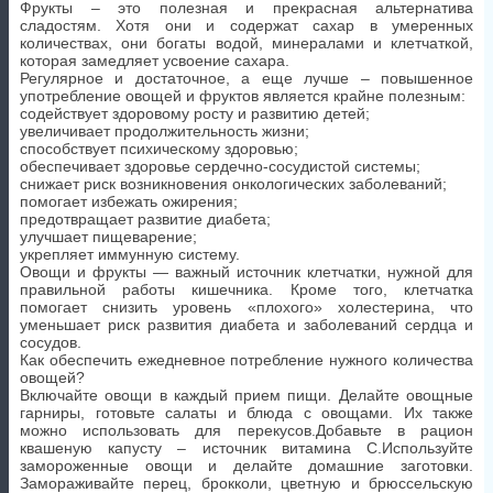
Фрукты – это полезная и прекрасная альтернатива
сладостям. Хотя они и содержат сахар в умеренных
количествах, они богаты водой, минералами и клетчаткой,
которая замедляет усвоение сахара.
Регулярное и достаточное, а еще лучше – повышенное
употребление овощей и фруктов является крайне полезным:
содействует здоровому росту и развитию детей;
увеличивает продолжительность жизни;
способствует психическому здоровью;
обеспечивает здоровье сердечно-сосудистой системы;
снижает риск возникновения онкологических заболеваний;
помогает избежать ожирения;
предотвращает развитие диабета;
улучшает пищеварение;
укрепляет иммунную систему.
Овощи и фрукты — важный источник клетчатки, нужной для
правильной работы кишечника. Кроме того, клетчатка
помогает снизить уровень «плохого» холестерина, что
уменьшает риск развития диабета и заболеваний сердца и
сосудов.
Как обеспечить ежедневное потребление нужного количества
овощей?
Включайте овощи в каждый прием пищи. Делайте овощные
гарниры, готовьте салаты и блюда с овощами. Их также
можно использовать для перекусов.Добавьте в рацион
квашеную капусту – источник витамина C.Используйте
замороженные овощи и делайте домашние заготовки.
Замораживайте перец, брокколи, цветную и брюссельскую