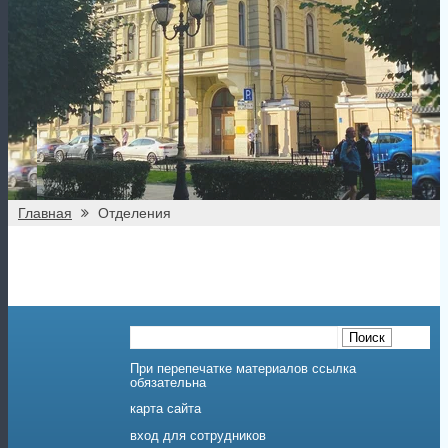
При перепечатке материалов ссылка
обязательна
карта сайта
вход для сотрудников
Санкт-Петербургское
Государственное бюджетное учреждение здравоохранения
"Городская поликлиника №39"
191123 г. Санкт-Петербург, ул. Фурштатская, д. 36 Лит. Б
2026