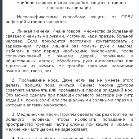
является вакцинация.
Неспецифическими способами защиты от ОРВИ
инфекций и гриппа являются:
1. Личная гигиена. Иначе говоря, множество заболеваний
связано с немытыми руками. Источник, как и прежде, больной
человек. Если приходится постоянно контактировать с
зараженным, лучше лишний раз помыть руки с мылом.
Избегать в этот период необходимо рукопожатий, после
соприкосновений с ручками дверей, поручнями в
общественных местах, обработать руки антисептиком или
тщательно их вымыть. Не трогайте грязными, немытыми
руками нос, глаза, рот.
2. Промывание носа. Даже если вы не умеете этого
делать, пришла пора учиться. Сейчас многие доктора
советуют увлажнять или промывать в период эпидемий нос.
Это можно сделать при помощи солевого раствора (на литр
воды 1 ч. ложка соли) или специальными соляными спреями,
которых в аптеках множество.
3. Медицинские маски. Причем одевать как раз стоит ее на
больного человека, чтобы исключить попадание в
пространство крупных частиц слюны при кашле и чихании,
мелкие же частицы она не задерживает.
4. Тщательная уборка помещений. Вирус любит теплые и
пыльные помещения, поэтому стоит уделить время влажной