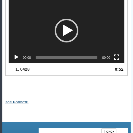
1.
0428
0:52
все новости
При перепечатке материалов ссылка
обязательна
карта сайта
вход для сотрудников
Санкт-Петербургское
Государственное бюджетное учреждение здравоохранения
"Городская поликлиника №39"
191123 г. Санкт-Петербург, ул. Фурштатская, д. 36 Лит. Б
2026