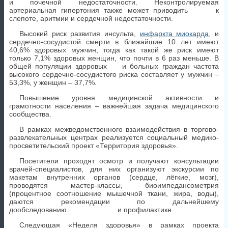
и почечной недостаточности. Неконтролируемая
артериальная гипертония также может приводить к
слепоте, аритмии и сердечной недостаточности.
Высокий риск развития инсульта,
инфаркта миокарда
, и
сердечно-сосудистой смерти в ближайшие 10 лет имеют
40,6% здоровых мужчин, тогда как такой же риск имеют
только 7,1% здоровых женщин, что почти в 6 раз меньше. В
общей популяции здоровых и больных граждан частота
высокого сердечно-сосудистого риска составляет у мужчин –
53,3%, у женщин – 37,7%.
Повышение уровня медицинской активности и
грамотности населения – важнейшая задача медицинского
сообщества.
В рамках межведомственного взаимодействия в торгово-
развлекательных центрах реализуется социальный медико-
просветительский проект «Территория здоровья».
Посетители проходят осмотр и получают консультации
врачей-специалистов, для них организуют экскурсии по
макетам внутренних органов (сердце, лёгкие, мозг),
проводятся мастер-классы, биоимпедансометрия
(процентное соотношение мышечной ткани, жира, воды),
даются рекомендации по дальнейшему
дообследованию и профилактике.
Следующая «Неделя здоровья» в рамках проекта