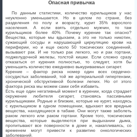
Опасная привычка
По данным статистики, количество курильщиков у нас
неуклонно уменьшается. Но в целом по стране, без
разделения по полу и возрасту, курит 35% взрослого
населения. А если взять отдельно мужчин, то там
курильщиков более 40%. Почему курение так опасно?
Вещества, которые мы вдыхаем, а это не только никотин,
сужающий сосуды и нарушающий циркуляцию крови на
периферии, но и еще около 50 токсических соединений,
вызывают рак. И не только рак легкого, но и рак гортани,
поджелудочной железы, толстой кишки. Если сложно сразу
отказаться от курения полностью, то следует, хотя бы
уменьшить количество ежедневно выкуриваемых сигарет.
Курение – фактор риска номер один всех сердечно-
сосудистых заболеваний, той же артериальной гипертензии,
хронической обструктивной болезни легких. Но от этого
фактора риска мы можем сами себя избавить.
Есть еще один негативный момент в курении, когда страдает
окружение любителя сигарет, становясь пассивными
курильщиками. Родные и близкие, которые не курят, находясь
с курильщиком в одном помещении, вдыхают все вредные
вещества, находящиеся в табаке. Они могут также заболеть
раком легкого или раком гортани. Кроме того, токсические
вещества, которые выделяются при выдыхании дыма,
пропитывают все поверхности в доме и, накапливаясь, со
временем могут привести к развитию онкологических
заболеваний.